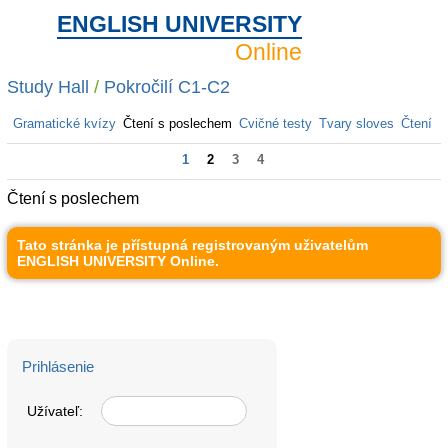
ENGLISH UNIVERSITY
Online
Study Hall
/
Pokročilí C1-C2
Gramatické kvízy
Čtení s poslechem
Cvičné testy
Tvary sloves
Čtení
1
2
3
4
Čtení s poslechem
Tato stránka je přístupná registrovaným uživatelům
ENGLISH UNIVERSITY Online.
Prihlásenie
Užívateľ: