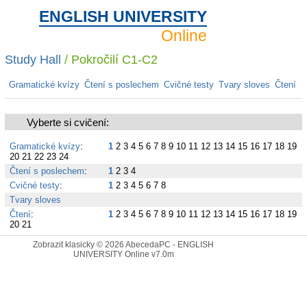
ENGLISH UNIVERSITY
Online
Study Hall
/ Pokročilí C1-C2
Gramatické kvízy
Čtení s poslechem
Cvičné testy
Tvary sloves
Čtení
Vyberte si cvičení:
Gramatické kvízy
:
1
2
3
4
5
6
7
8
9
10
11
12
13
14
15
16
17
18
19
20
21
22
23
24
Čtení s poslechem
:
1
2
3
4
Cvičné testy
:
1
2
3
4
5
6
7
8
Tvary sloves
Čtení
:
1
2
3
4
5
6
7
8
9
10
11
12
13
14
15
16
17
18
19
20
21
Zobrazit klasicky
© 2026
AbecedaPC - ENGLISH
UNIVERSITY Online
v7.0m