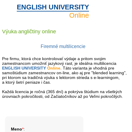
ENGLISH UNIVERSITY
Online
Výuka angličtiny
online
Firemné multilicencie
Pre firmu, ktorá chce kontrolovať výdaje a pritom svojim
zamestnancom umožniť jazykový rast, je ideálna multilicencia
ENGLISH UNIVERSITY
Online
. Táto varianta je vhodná pre
samoštúdium zamestnancov on-line, ako aj pre "blended learning",
pri ktorom sa tradičná výuka s lektorom strieda s e-learningom,
a ktorý šetrí peniaze i čas.
Každá licencia je ročná (365 dní) a pokrýva štúdium na všetkých
úrovniach pokročilosti, od Začiatočníkov až po Veľmi pokročilých.
Meno
*
: